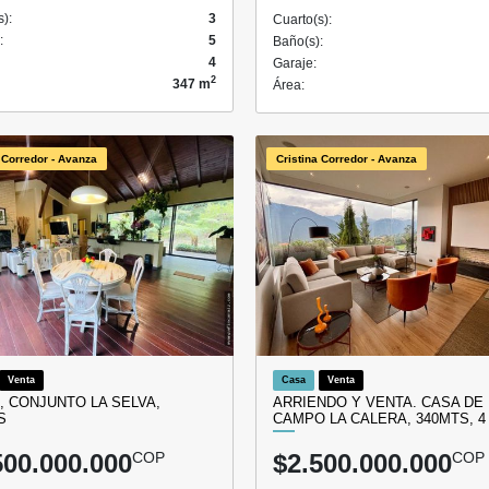
s):
3
Cuarto(s):
:
5
Baño(s):
4
Garaje:
2
347 m
Área:
 Corredor - Avanza
Cristina Corredor - Avanza
Venta
Casa
Venta
, CONJUNTO LA SELVA,
ARRIENDO Y VENTA. CASA DE
S
CAMPO LA CALERA, 340MTS, 4
500.000.000
COP
$2.500.000.000
COP