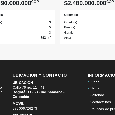
490.000.000
COP
$2.480.000.000
COP
ia
Colombia
s):
3
Cuarto(s):
:
5
Baño(s):
3
Garaje:
2
393 m
Área:
UBICACIÓN Y CONTACTO
INFORMACI
Inicio
UBICACIÓN
de
Calle 76 no. 11 - 41
Venta
ar
Bogotá D.C. - Cundinamarca -
Arriendo
Colombia
Contáctenos
MÓVIL
573006726273
Políticas de pr