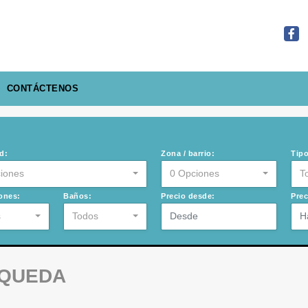
Face
CONTÁCTENOS
d:
Zona / barrio:
Tipo
iones
0 Opciones
T
ones:
Baños:
Precio desde:
Prec
s
Todos
SQUEDA