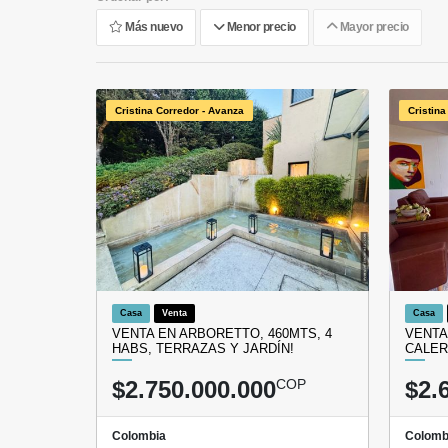
Más nuevo
Menor precio
Mayor precio
Cristina Corredor - Avanza
Cristina
Casa
Venta
Casa
VENTA EN ARBORETTO, 460MTS, 4
VENTA
HABS, TERRAZAS Y JARDÍN!
CALER
$2.750.000.000
COP
$2.
Colombia
Colomb