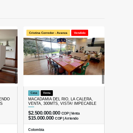
Cristina Corredor - Avanza
Vendido
Casa
Venta
IENDO
MACADAMIA DEL RIO, LA CALERA,
BS
VENTA, 300MTS, VISTA! IMPECABLE
$2.500.000.000
COP | Venta
$15.000.000
COP | Arriendo
Colombia