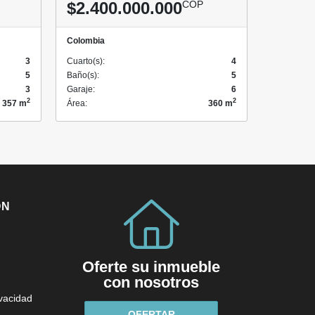
$2.400.000.000
COP
Colombia
3
Cuarto(s):
4
5
Baño(s):
5
3
Garaje:
6
2
2
357 m
Área:
360 m
ÓN
Oferte su inmueble
con nosotros
ivacidad
OFERTAR