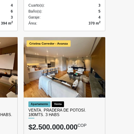
4
Cuarto(s):
3
6
Baño(s):
5
3
Garaje:
4
2
2
394 m
Área:
370 m
Cristina Corredor - Avanza
Apartamento
Venta
VENTA. PRADERA DE POTOSÍ.
 HABS.
180MTS. 3 HABS
$2.500.000.000
COP