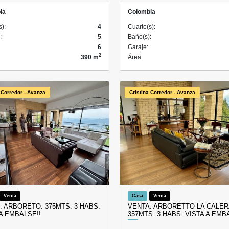
ia
Colombia
s):
4
Cuarto(s):
:
5
Baño(s):
6
Garaje:
2
390 m
Área:
 Corredor - Avanza
Cristina Corredor - Avanza
Venta
Casa
Venta
. ARBORETO. 375MTS. 3 HABS.
VENTA. ARBORETTO LA CALER
 A EMBALSE!!
357MTS. 3 HABS. VISTA A EMB