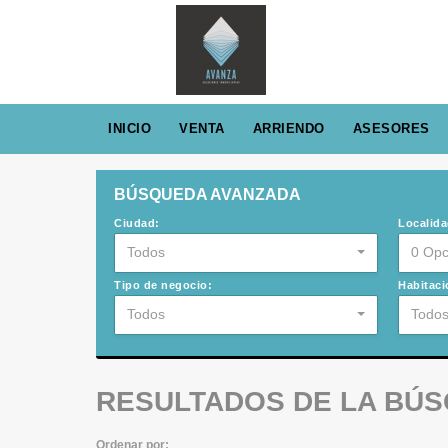
INICIO
VENTA
ARRIENDO
ASESORES
BÚSQUEDA AVANZADA
Ciudad:
Localida
Todos
0 Opc
Tipo de negocio:
Habitaci
Todos
Todo
RESULTADOS DE LA BÚ
Ordenar por: