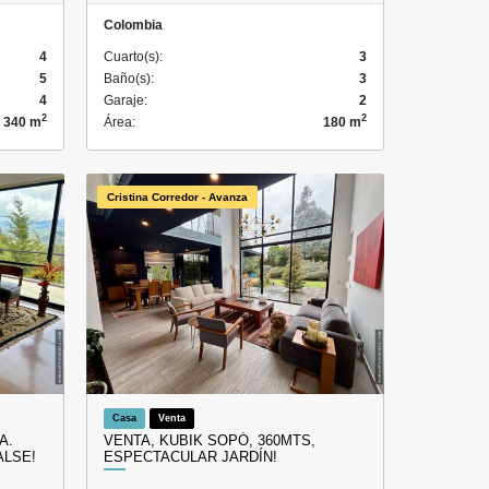
Colombia
4
Cuarto(s):
3
5
Baño(s):
3
4
Garaje:
2
2
2
340 m
Área:
180 m
Cristina Corredor - Avanza
Casa
Venta
A.
VENTA, KUBIK SOPÓ, 360MTS,
ALSE!
ESPECTACULAR JARDÍN!