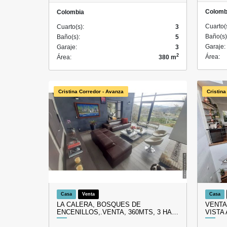
Colomb
Colombia
Cuarto(
Cuarto(s):
3
Baño(s)
Baño(s):
5
Garaje:
Garaje:
3
2
Área:
Área:
380 m
Cristina Corredor - Avanza
Cristina
Casa
Venta
Casa
LA CALERA, BOSQUES DE
VENTA
ENCENILLOS,.VENTA, 360MTS, 3 HA…
VISTA