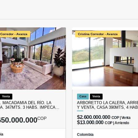
 Corredor - Avanza
Cristina Corredor - Avanza
Venta
Casa
Venta
. MACADAMIA DEL RÍO. LA
ARBORETTO LA CALERA, ARR
A. 347MTS. 3 HABS. IMPECA…
Y VENTA, CASA 390MTS, 4 HA
$2.600.000.000
COP | Venta
650.000.000
COP
$13.000.000
COP | Arriendo
ia
Colombia