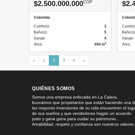
$2.500.000.000
COP
$2.
Colombia
Colomb
Cuarto(s):
3
Cuarto(
Baño(s):
5
Baño(s)
Garaje:
4
Garaje:
2
Área:
450 m
Área:
Anterior
Siguiente
«
1
2
3
4
»
QUIÉNES SOMOS
Somos una empresa enfocada en La Calera,
buscamos que propietarios que están haciendo una 
las mayores inversiones de su vida encuentren el lug
de sus sueños y que vendedores hagan un acuerdo
justo y gana gana para cuidar su patrimonio.
Amabilidad, respeto y confianza son nuestros valores.