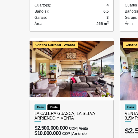
Cuarto(s):
4
Cuarto(
Baño(s):
6.5
Baño(s)
Garaje:
3
Garaje:
2
Área:
465 m
Área:
Cristina Corredor - Avanza
Cristina
Casa
Venta
Casa
LA CALERA GUASCA, LA SELVA -
VENTA
ARRIENDO Y VENTA
315MT
$2.500.000.000
COP | Venta
$2.
$10.000.000
COP | Arriendo