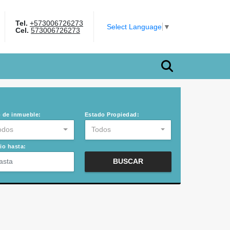
Tel.
+573006726273
book
Select Language
▼
Cel.
573006726273
 de inmueble:
Estado Propiedad:
odos
Todos
io hasta:
BUSCAR