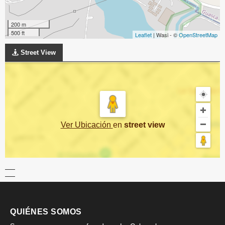
200 m
500 ft
Leaflet
| Wasi - ©
OpenStreetMap
Street View
Ver Ubicación
en
street view
QUIÉNES SOMOS