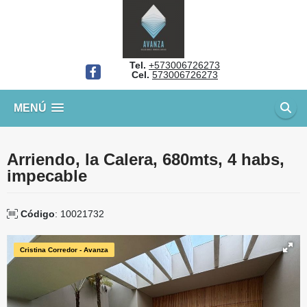
Tel.
+573006726273
Facebook
Cel.
573006726273
MENÚ
Arriendo, la Calera, 680mts, 4 habs,
impecable
Código
: 10021732
Cristina Corredor - Avanza