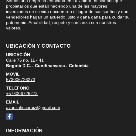
Somos una empresa enfocada en La Calera, buscamos que
propietarios que están haciendo una de las mayores
inversiones de su vida encuentren el lugar de sus sueños y que
vendedores hagan un acuerdo justo y gana gana para cuidar su
patrimonio. Amabilidad, respeto y confianza son nuestros
valores.
UBICACIÓN Y CONTACTO
UBICACIÓN
Calle 76 no. 11 - 41
Bogotá D.C. - Cundinamarca - Colombia
MÓVIL
573006726273
TELÉFONO
+573006726273
EMAIL
avanzafincaraiz@gmail.com
Facebook
INFORMACIÓN