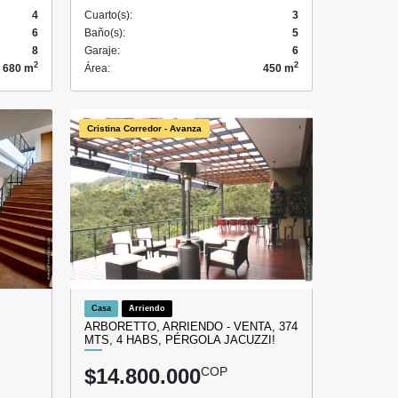
4
Cuarto(s):
3
6
Baño(s):
5
8
Garaje:
6
2
2
680 m
Área:
450 m
Cristina Corredor - Avanza
Casa
Arriendo
ARBORETTO, ARRIENDO - VENTA, 374
MTS, 4 HABS, PÉRGOLA JACUZZI!
$14.800.000
COP