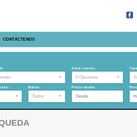
Face
CONTÁCTENOS
d:
Zona / barrio:
Tipo
iones
0 Opciones
T
ones:
Baños:
Precio desde:
Prec
s
Todos
SQUEDA