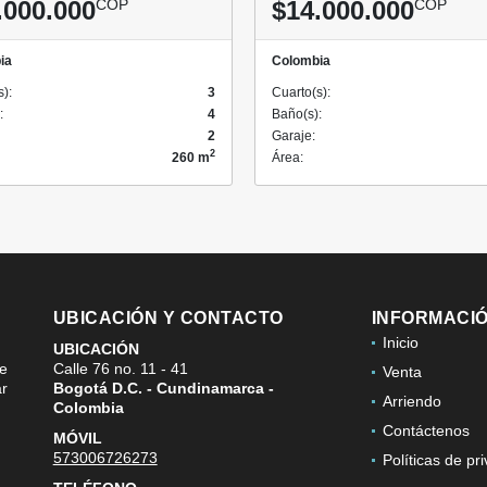
.000.000
COP
$14.000.000
COP
ia
Colombia
s):
3
Cuarto(s):
:
4
Baño(s):
2
Garaje:
2
260 m
Área:
UBICACIÓN Y CONTACTO
INFORMACI
Inicio
UBICACIÓN
de
Calle 76 no. 11 - 41
Venta
ar
Bogotá D.C. - Cundinamarca -
Arriendo
Colombia
Contáctenos
MÓVIL
573006726273
Políticas de pr