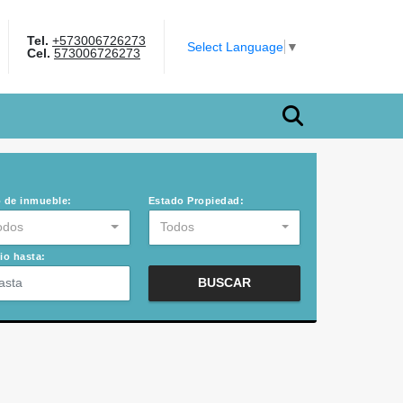
Tel.
+573006726273
book
Select Language
▼
Cel.
573006726273
 de inmueble:
Estado Propiedad:
odos
Todos
io hasta:
BUSCAR