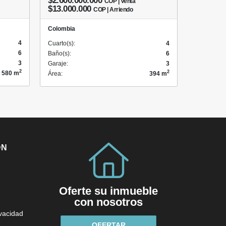
$2.600.000.000
COP | Venta
$13.000.000
COP | Arriendo
Colombia
4
Cuarto(s):
4
6
Baño(s):
6
3
Garaje:
3
2
2
580 m
Área:
394 m
ÓN
Oferte su inmueble
con nosotros
ivacidad
OFERTAR