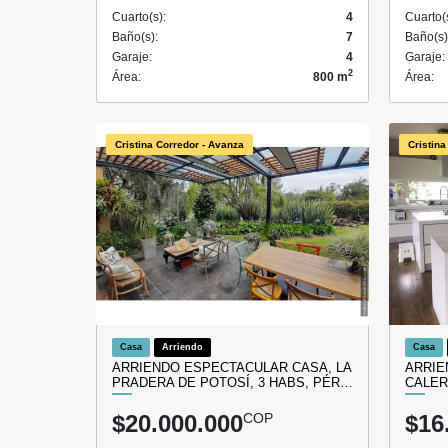
Cuarto(s):
4
Cuarto(
Baño(s):
7
Baño(s)
Garaje:
4
Garaje:
2
Área:
800 m
Área:
Cristina Corredor - Avanza
Cristina
Casa
Arriendo
Casa
ARRIENDO ESPECTACULAR CASA, LA
ARRIE
PRADERA DE POTOSÍ, 3 HABS, PÉR…
CALER
$20.000.000
COP
$16