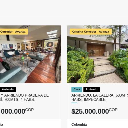
 Corredor - Avanza
Cristina Corredor - Avanza
Arriendo
Casa
Arriendo
 Y ARRIENDO PRADERA DE
ARRIENDO, LA CALERA, 680MTS
Í. 700MTS. 4 HABS.
HABS, IMPECABLE
.000.000
COP
$25.000.000
COP
ia
Colombia