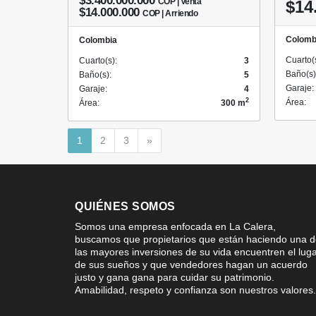
$3.400.000.000
COP | Venta
$14
$14.000.000
COP | Arriendo
Colomb
Colombia
Cuarto(
Cuarto(s):
3
Baño(s)
Baño(s):
5
Garaje:
Garaje:
4
2
Área:
Área:
300 m
Siguiente
1
2
3
»
QUIÉNES SOMOS
Somos una empresa enfocada en La Calera,
buscamos que propietarios que están haciendo una 
las mayores inversiones de su vida encuentren el lug
de sus sueños y que vendedores hagan un acuerdo
justo y gana gana para cuidar su patrimonio.
Amabilidad, respeto y confianza son nuestros valores.