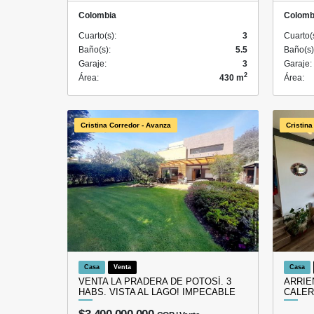
Colombia
Colomb
Cuarto(s):
3
Cuarto(
Baño(s):
5.5
Baño(s)
Garaje:
3
Garaje:
2
Área:
430 m
Área:
Cristina Corredor - Avanza
Cristina
Casa
Venta
Casa
VENTA LA PRADERA DE POTOSÍ. 3
ARRIE
HABS. VISTA AL LAGO! IMPECABLE
CALER