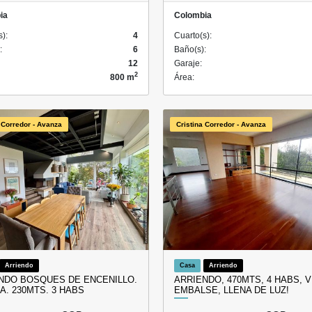
ia
Colombia
s):
4
Cuarto(s):
:
6
Baño(s):
12
Garaje:
2
800 m
Área:
 Corredor - Avanza
Cristina Corredor - Avanza
Arriendo
Casa
Arriendo
NDO BOSQUES DE ENCENILLO.
ARRIENDO, 470MTS, 4 HABS, V
A. 230MTS. 3 HABS
EMBALSE, LLENA DE LUZ!