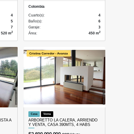
Colombia
4
Cuarto(s):
4
5
Baño(s):
6
7
Garaje:
3
2
2
520 m
Área:
450 m
Cristina Corredor - Avanza
Casa
Venta
ISTA A
ARBORETTO LA CALERA, ARRIENDO
Y VENTA, CASA 390MTS, 4 HABS