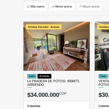
Más nuevo
Menor precio
Mayor precio
Cristina Corredor - Avanza
Cristina
Casa
Arriendo
Casa
LA PRADERA DE POTOSÍ. 800MTS.
VENTA
ARRIENDO
POTOS
$34.000.000
COP
$30
Colombia
Colomb