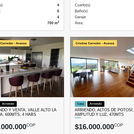
s):
4
Cuarto(s):
:
6
Baño(s):
4
Garaje:
2
700 m
Área:
 Corredor - Avanza
Cristina Corredor - Avanza
Arriendo
Casa
Arriendo
NDO Y VENTA, VALLE ALTO LA
ARRIENDO, ALTOS DE POTOSÍ,
A, 600MTS, 4 HABS
AMPLITUD Y LUZ, 470MTS
.000.000
COP
$16.000.000
COP