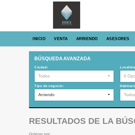
INICIO
VENTA
ARRIENDO
ASESORES
BÚSQUEDA AVANZADA
Ciudad:
Localida
Todos
0 Opc
Tipo de negocio:
Habitaci
Arriendo
Todo
RESULTADOS DE LA BÚ
Ordenar por: