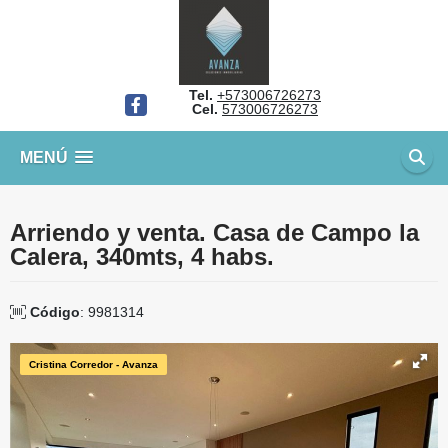
Tel.
+573006726273
Facebook
Cel.
573006726273
MENÚ
Arriendo y venta. Casa de Campo la
Calera, 340mts, 4 habs.
Código
: 9981314
Cristina Corredor - Avanza