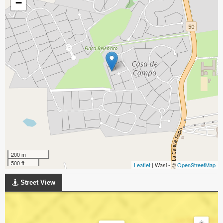
−
200 m
500 ft
Leaflet
| Wasi - ©
OpenStreetMap
Street View