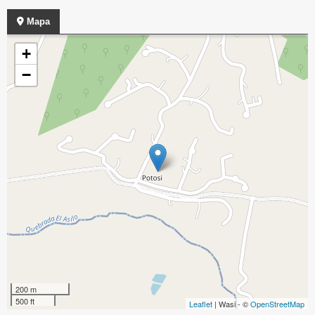
Mapa
+
−
200 m
500 ft
Leaflet
| Wasi - ©
OpenStreetMap