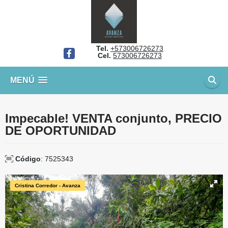
Tel.
+573006726273
Facebook
Cel.
573006726273
MENÚ
Impecable! VENTA conjunto, PRECIO
DE OPORTUNIDAD
Código
: 7525343
Cristina Corredor - Avanza