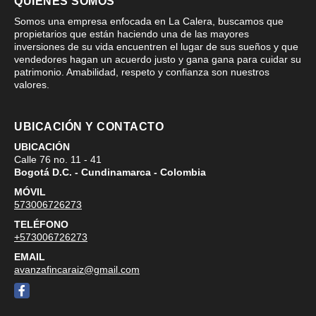
QUIÉNES SOMOS
Somos una empresa enfocada en La Calera, buscamos que
propietarios que están haciendo una de las mayores
inversiones de su vida encuentren el lugar de sus sueños y que
vendedores hagan un acuerdo justo y gana gana para cuidar su
patrimonio. Amabilidad, respeto y confianza son nuestros
valores.
UBICACIÓN Y CONTACTO
UBICACIÓN
Calle 76 no. 11 - 41
Bogotá D.C. - Cundinamarca - Colombia
MÓVIL
573006726273
TELÉFONO
+573006726273
EMAIL
avanzafincaraiz@gmail.com
Facebook