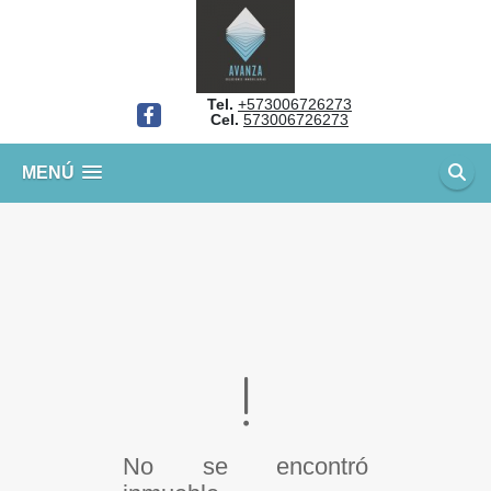
Tel.
+573006726273
Facebook
Cel.
573006726273
MENÚ
No se encontró