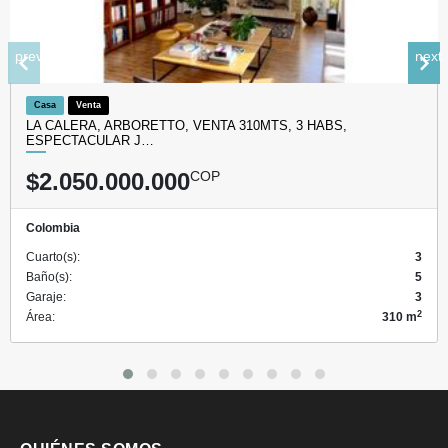
prev
next
Casa
Venta
LA CALERA, ARBORETTO, VENTA 310MTS, 3 HABS,
ESPECTACULAR J…
$2.050.000.000
COP
Colombia
Cuarto(s):
3
Baño(s):
5
Garaje:
3
2
Área:
310 m